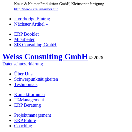
Kraus & Naimer Produktion GmbH
,
Kleinserienfertigung
http://www.krausnaimer.eu/
« vorherige Eintrag
Nächster Artikel »
ERP Booklet
Mitarbeiter
SIS Consulting GmbH
Weiss Consulting GmbH
©
2026
|
Datenschutzerklärung
Über Uns
Schwerpunkttätigkeiten
Testimonials
Kontaktformular
IT-Management
ERP Beratung
Projektmanagement
ERP Future
Coaching